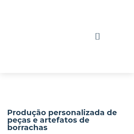
Ir
para
o
conteúdo
Produção personalizada de
peças e artefatos de
borrachas ​