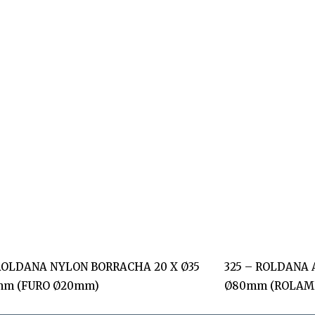
 ROLDANA NYLON BORRACHA 20 X Ø35
325 – ROLDANA 
mm (FURO Ø20mm)
Ø80mm (ROLAME