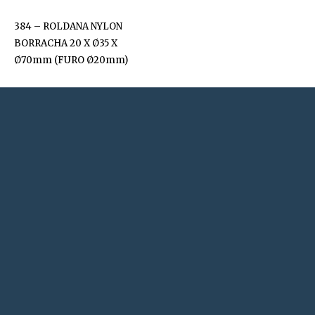
384 – ROLDANA NYLON
BORRACHA 20 X Ø35 X
Ø70mm (FURO Ø20mm)