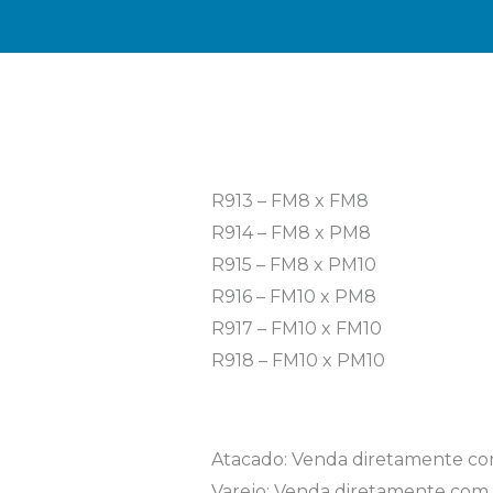
R913 – FM8 x FM8
R914 – FM8 x PM8
R915 – FM8 x PM10
R916 – FM10 x PM8
R917 – FM10 x FM10
R918 – FM10 x PM10
Atacado: Venda diretamente com
Varejo: Venda diretamente com